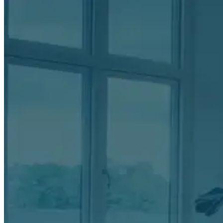
Item
3
of
20