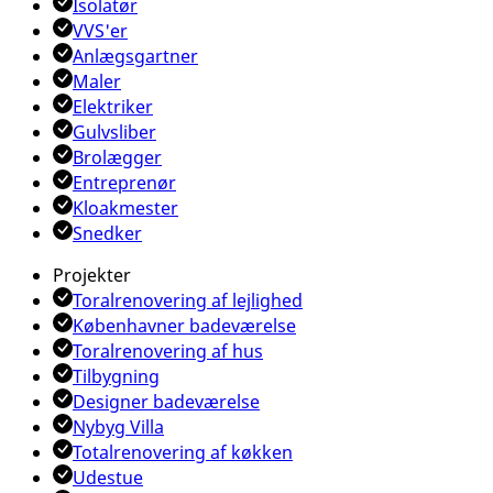
Isolatør
VVS'er
Anlægsgartner
Maler
Elektriker
Gulvsliber
Brolægger
Entreprenør
Kloakmester
Snedker
Projekter
Toralrenovering af lejlighed
Københavner badeværelse
Toralrenovering af hus
Tilbygning
Designer badeværelse
Nybyg Villa
Totalrenovering af køkken
Udestue