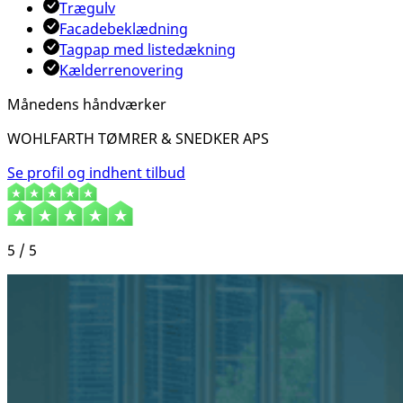
Trægulv
Facadebeklædning
Tagpap med listedækning
Kælderrenovering
Månedens håndværker
WOHLFARTH TØMRER & SNEDKER APS
Se profil og indhent tilbud
5 / 5