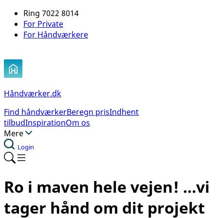
Ring 7022 8014
For Private
For Håndværkere
Håndværker.dk
Find håndværker
Beregn pris
Indhent
tilbud
Inspiration
Om os
Mere
Login
Ro i maven hele vejen!
…vi
tager hånd om dit projekt