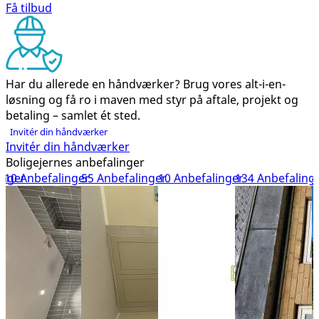
Få tilbud
Har du allerede en håndværker?
Brug vores alt-i-en-
løsning og få ro i maven med styr på aftale, projekt og
betaling – samlet ét sted.
Invitér din håndværker
Invitér din håndværker
Boligejernes anbefalinger
inger
10 Anbefalinger
55 Anbefalinger
10 Anbefalinger
134 Anbefaling
4